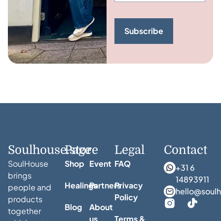
Subscribe
Soulhouse.store
Page
Legal
Contact
SoulHouse
Shop
Event
FAQ
+31 6
brings
14893911
Healings
Partners
Privacy
people and
hello@soulh
Policy
products
Blog
About
together
us
Terms &