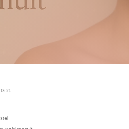
tziet.
stel.
t van binnenuit.