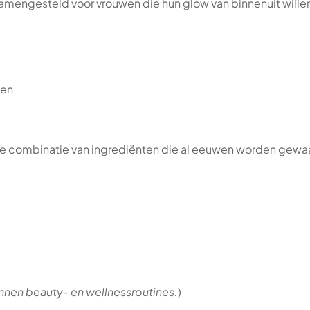
samengesteld voor vrouwen die hun glow van binnenuit will
len
e combinatie van ingrediënten die al eeuwen worden gewaa
nnen beauty- en wellnessroutines.
)