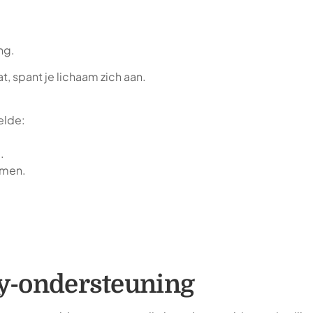
ng.
, spant je lichaam zich aan.
elde:
.
omen.
ty-ondersteuning