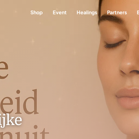
Shop
Event
Healings
Partners
ijke