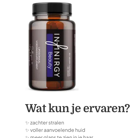
Wat kun je ervaren?
✨ zachter stralen
✨ voller aanvoelende huid
✨ meer glans te zien in je haar