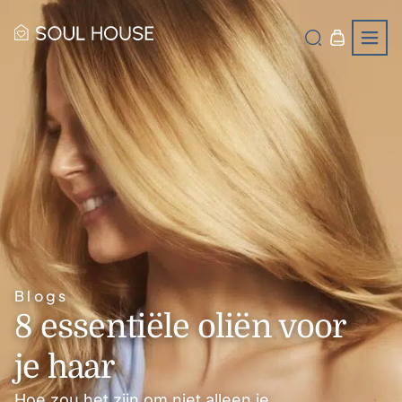
Blogs
8 essentiële oliën voor
je haar
Hoe zou het zijn om niet alleen je