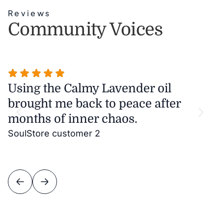
Reviews
Community Voices
Using the Calmy Lavender oil
T
brought me back to peace after
m
months of inner chaos.
w
it
SoulStore customer 2
v