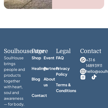
Soulhouse.store
Page
Legal
Contact
SoulHouse
Shop
Event
FAQ
+31 6
brings
14893911
Healings
Partners
Privacy
people and
hello@soulh
Policy
products
Blog
About
together
us
Terms &
with heart,
Conditions
soul and
Contact
awareness
— for body,