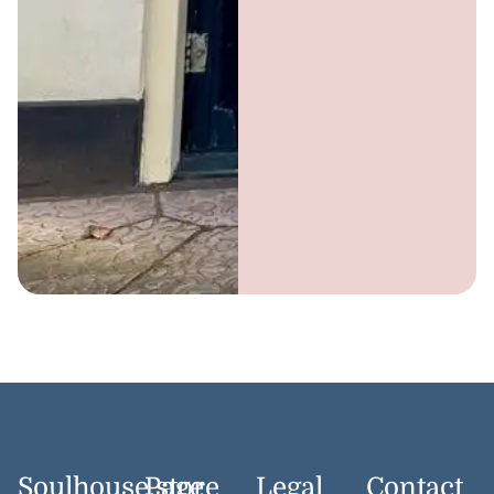
Soulhouse.store
Page
Legal
Contact