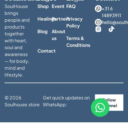
SoulHouse
Shop
Event
FAQ
+31 6
brings
14893911
Healings
Partners
Privacy
people and
hello@soulh
Policy
products
Blog
About
together
us
Terms &
with heart,
Conditions
soul and
Contact
awareness
— for body,
mind and
lifestyle.
© 2026
Get quick updates on
Follow
Soulhouse.store
WhatsApp:
Channel