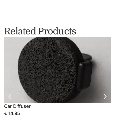
Related Products
Car Diffuser
J
€
14,95
€