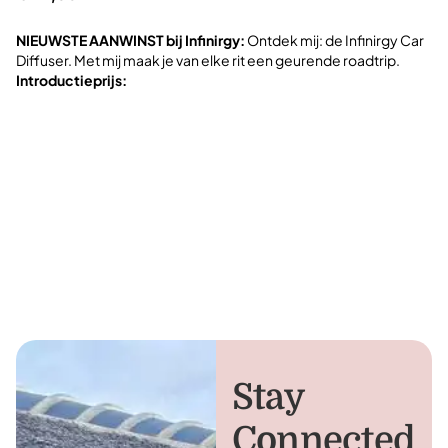
NIEUWSTE AANWINST bij Infinirgy:
Ontdek mij: de Infinirgy Car
Hi
Diffuser. Met mij maak je van elke rit een geurende roadtrip.
to
Introductieprijs:
Stay
Connected