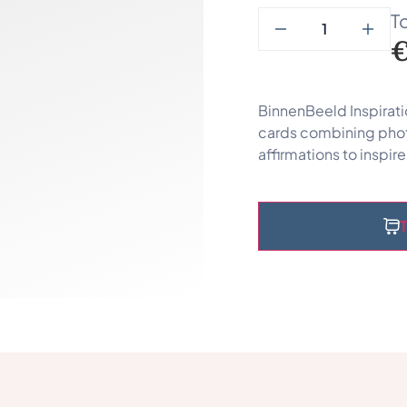
To
BinnenBeeld Inspiratio
cards combining pho
affirmations to inspir