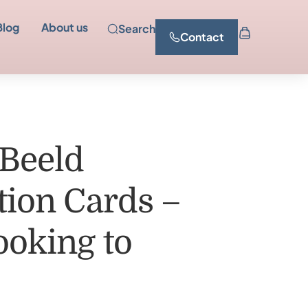
Blog
About us
Search
Contact
Beeld
tion Cards –
ooking to