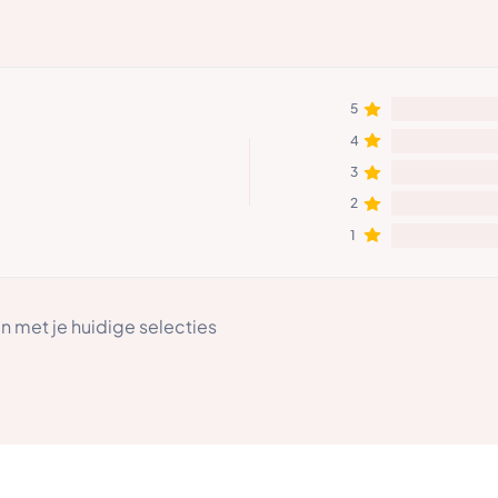
5
4
3
2
1
 met je huidige selecties